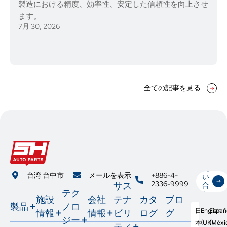
製造における精度、効率性、安定した信頼性を向上させ
ます。
7月 30, 2026
全ての記事を見る
お
問
台湾 台中市
メールを表示
+886-4-
い
2336-9999
サス
合
テク
わ
施設
会社
テナ
カタ
ブロ
せ
製品
ノロ
日
English
Españ
情報
情報
ビリ
ログ
グ
ジー
本
(UK)
(Méxi
ティ