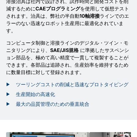
溶接治具は社内で設計され、試作時間と開発コストを削
減するために
CAEプログラミング
を使用して仮想テスト
されます。治具は、弊社の半自動
10軸溶接
ラインでのエ
ラーのない迅速なロボット生産用に最適化されていま
す。
コンピュータ制御と溶接ラインのデジタル・ツイン・モ
ニタリングにより、
SAE/JIS規格
に準拠したサスペンシ
ョン部品を、極めて高い精度で一貫して複製することが
できます。各部品は追跡され、生産効率を維持するため
に数量目標に対して登録されます。
ツーリングコストの削減と迅速なプロトタイピング
生産開始の高速化
最大の品質管理のための垂直統合