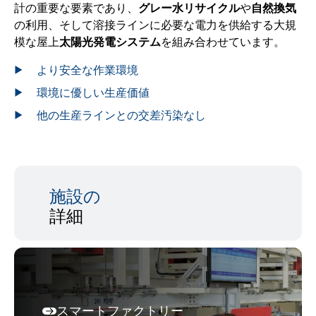
計の重要な要素であり、
グレー水リサイクル
や
自然換気
の利用、そして溶接ラインに必要な電力を供給する大規
模な屋上
太陽光発電システム
を組み合わせています。
より安全な作業環境
環境に優しい生産価値
他の生産ラインとの交差汚染なし
施設の
詳細
スマートファクトリー